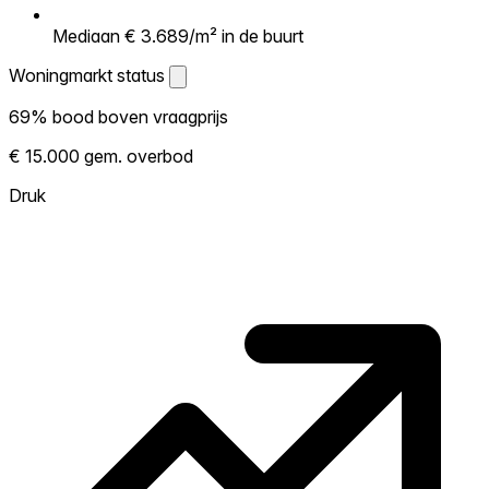
Mediaan € 3.689/m² in de buurt
Woningmarkt status
Woningmarkt status
69% bood boven vraagprijs
Laat zien hoe competitief de markt hier is.
€ 15.000 gem. overbod
Hoe meer woningen boven vraagprijs
verkopen, hoe heter. Heet? Verwacht
Druk
concurrentie en overweeg boven vraagprijs
te bieden. Koud? Meer ruimte om te
onderhandelen. Gebaseerd op 39
transacties in de afgelopen 12 maanden in
deze buurt.