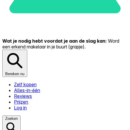
Wat je nodig hebt voordat je aan de slag kan:
Word
een erkend makelaar in je buurt (grapje).
Bereken nu
Zelf kopen
Alles-in-één
Reviews
Prijzen
Log in
Zoeken