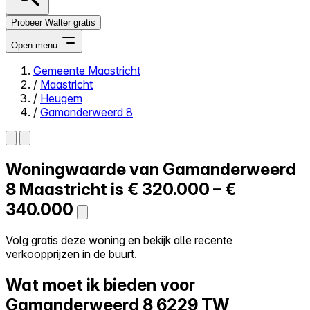
Probeer Walter gratis
Open menu
Gemeente Maastricht
/
Maastricht
Close menu
/
Heugem
/
Gamanderweerd 8
Woningwaarde van
Gamanderweerd
Zelf kopen
Alles-in-één
8
Maastricht is
€ 320.000 – €
Reviews
340.000
Prijzen
Log in
Volg gratis deze woning en bekijk alle recente
Probeer Walter gratis
verkoopprijzen in de buurt.
Wat moet ik bieden voor
Gamanderweerd 8
6229 TW