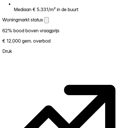
Mediaan € 5.331/m² in de buurt
Woningmarkt status
Woningmarkt status
62% bood boven vraagprijs
Laat zien hoe competitief de markt hier is.
€ 12.000 gem. overbod
Hoe meer woningen boven vraagprijs
verkopen, hoe heter. Heet? Verwacht
Druk
concurrentie en overweeg boven vraagprijs
te bieden. Koud? Meer ruimte om te
onderhandelen. Gebaseerd op 121
transacties in de afgelopen 12 maanden in
deze buurt.