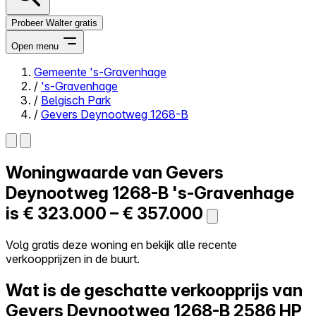
Probeer Walter gratis
Open menu
Gemeente 's-Gravenhage
/
's-Gravenhage
Close menu
/
Belgisch Park
/
Gevers Deynootweg 1268-B
Woningwaarde van
Gevers
Zelf kopen
Alles-in-één
Deynootweg 1268-B
's-Gravenhage
Reviews
is
€ 323.000 – € 357.000
Prijzen
Log in
Volg gratis deze woning en bekijk alle recente
Probeer Walter gratis
verkoopprijzen in de buurt.
Wat is de geschatte verkoopprijs van
Gevers Deynootweg 1268-B
2586 HP