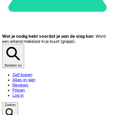
Wat je nodig hebt voordat je aan de slag kan:
Word
een erkend makelaar in je buurt (grapje).
Bereken nu
Zelf kopen
Alles-in-één
Reviews
Prijzen
Log in
Zoeken