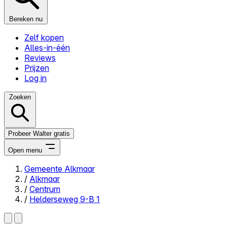
Bereken nu
Zelf kopen
Alles-in-één
Reviews
Prijzen
Log in
Zoeken
Probeer Walter gratis
Open menu
Gemeente Alkmaar
/
Alkmaar
Close menu
/
Centrum
/
Helderseweg 9-B 1