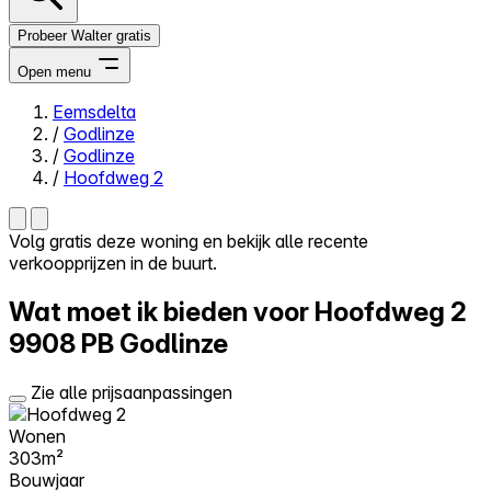
Probeer Walter gratis
Open menu
Eemsdelta
/
Godlinze
Close menu
/
Godlinze
/
Hoofdweg 2
Volg gratis deze woning en bekijk alle recente
verkoopprijzen in de buurt.
Zelf kopen
Alles-in-één
Wat moet ik bieden voor Hoofdweg 2
Reviews
Prijzen
9908 PB Godlinze
Log in
Zie alle prijsaanpassingen
Probeer Walter gratis
Wonen
303m²
Bouwjaar