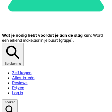
Wat je nodig hebt voordat je aan de slag kan:
Word
een erkend makelaar in je buurt (grapje).
Bereken nu
Zelf kopen
Alles-in-één
Reviews
Prijzen
Log in
Zoeken