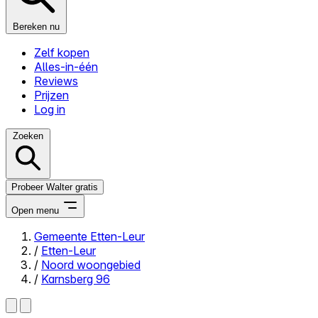
Bereken nu
Zelf kopen
Alles-in-één
Reviews
Prijzen
Log in
Zoeken
Probeer Walter gratis
Open menu
Gemeente Etten-Leur
/
Etten-Leur
Close menu
/
Noord woongebied
/
Karnsberg 96