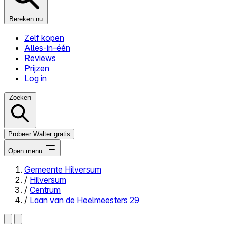
Bereken nu
Zelf kopen
Alles-in-één
Reviews
Prijzen
Log in
Zoeken
Probeer Walter gratis
Open menu
Gemeente Hilversum
/
Hilversum
Close menu
/
Centrum
/
Laan van de Heelmeesters 29