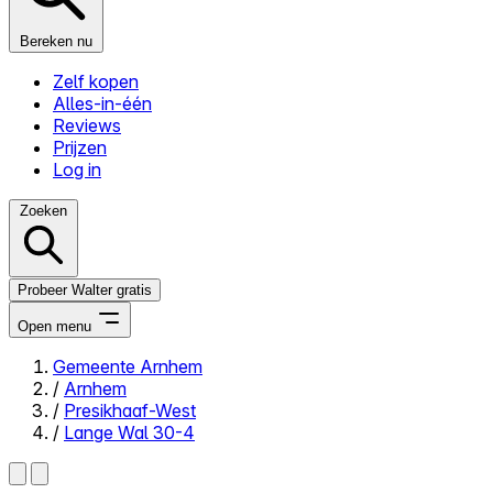
Bereken nu
Zelf kopen
Alles-in-één
Reviews
Prijzen
Log in
Zoeken
Probeer Walter gratis
Open menu
Gemeente Arnhem
/
Arnhem
Close menu
/
Presikhaaf-West
/
Lange Wal 30-4