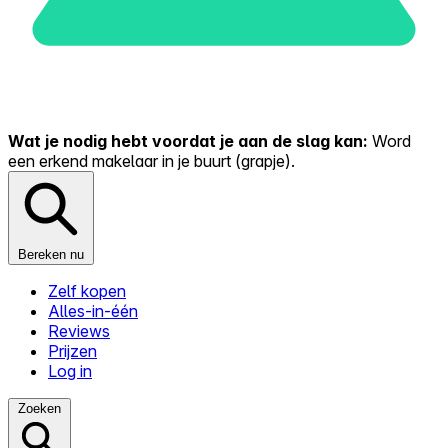
Wat je nodig hebt voordat je aan de slag kan:
Word
een erkend makelaar in je buurt (grapje).
Bereken nu
Zelf kopen
Alles-in-één
Reviews
Prijzen
Log in
Zoeken