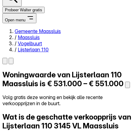
Probeer Walter gratis
Open menu
Gemeente Maassluis
/
Maassluis
Close menu
/
Vogelbuurt
/
Lijsterlaan 110
Woningwaarde van
Lijsterlaan 110
Zelf kopen
Alles-in-één
Maassluis is
€ 531.000 – € 551.000
Reviews
Prijzen
Volg gratis deze woning en bekijk alle recente
verkoopprijzen in de buurt.
Log in
Probeer Walter gratis
Wat is de geschatte verkoopprijs van
Lijsterlaan 110
3145 VL Maassluis