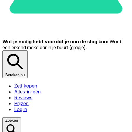
Wat je nodig hebt voordat je aan de slag kan:
Word
een erkend makelaar in je buurt (grapje).
Bereken nu
Zelf kopen
Alles-in-één
Reviews
Prijzen
Log in
Zoeken