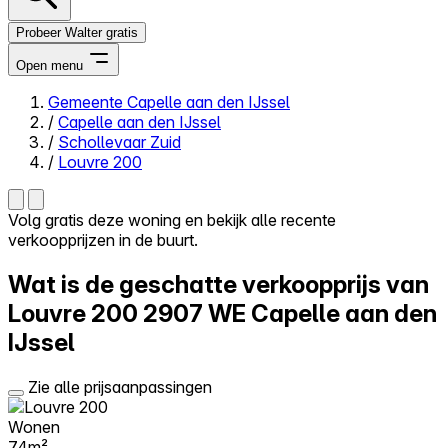
Probeer Walter gratis
Open menu
Gemeente Capelle aan den IJssel
/
Capelle aan den IJssel
Close menu
/
Schollevaar Zuid
/
Louvre 200
Volg gratis deze woning en bekijk alle recente
verkoopprijzen in de buurt.
Zelf kopen
Alles-in-één
Wat is de geschatte verkoopprijs van
Reviews
Prijzen
Louvre 200
2907 WE Capelle aan den
IJssel
Log in
Probeer Walter gratis
Zie alle prijsaanpassingen
Wonen
74m²