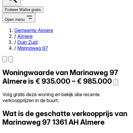
Probeer Walter gratis
Open menu
Gemeente Almere
/
Almere
Close menu
/
Duin Zuid
/
Marinaweg 97
Woningwaarde van
Marinaweg 97
Zelf kopen
Alles-in-één
Almere is
€ 935.000 – € 985.000
Reviews
Prijzen
Volg gratis deze woning en bekijk alle recente
verkoopprijzen in de buurt.
Log in
Probeer Walter gratis
Wat is de geschatte verkoopprijs van
Marinaweg 97
1361 AH Almere