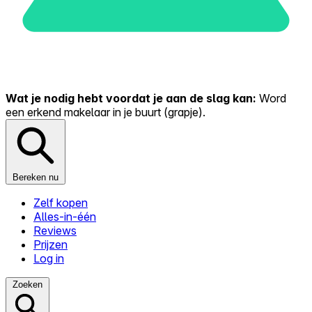
Wat je nodig hebt voordat je aan de slag kan:
Word
een erkend makelaar in je buurt (grapje).
Bereken nu
Zelf kopen
Alles-in-één
Reviews
Prijzen
Log in
Zoeken