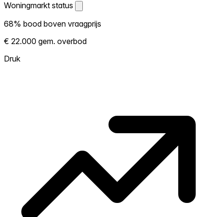
Woningmarkt status
Woningmarkt status
68% bood boven vraagprijs
Laat zien hoe competitief de markt hier is.
€ 22.000 gem. overbod
Hoe meer woningen boven vraagprijs
verkopen, hoe heter. Heet? Verwacht
Druk
concurrentie en overweeg boven vraagprijs
te bieden. Koud? Meer ruimte om te
onderhandelen. Gebaseerd op 37
transacties in de afgelopen 12 maanden in
deze buurt.