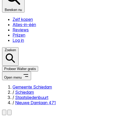
Bereken nu
Zelf kopen
Alles-in-één
Reviews
Prijzen
Log in
Zoeken
Probeer Walter gratis
Open menu
Gemeente Schiedam
/
Schiedam
Close menu
/
Staatsliedenbuurt
/
Nieuwe Damlaan 471