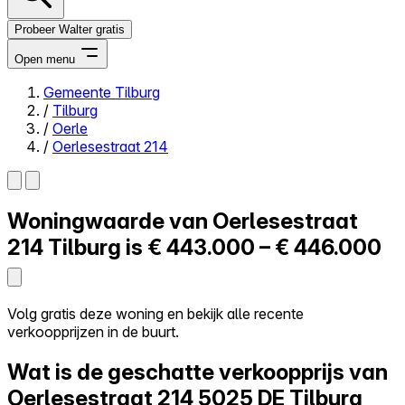
Probeer Walter gratis
Open menu
Gemeente Tilburg
/
Tilburg
Close menu
/
Oerle
/
Oerlesestraat 214
Woningwaarde van
Oerlesestraat
Zelf kopen
Alles-in-één
214
Tilburg is
€ 443.000 – € 446.000
Reviews
Prijzen
Log in
Volg gratis deze woning en bekijk alle recente
Probeer Walter gratis
verkoopprijzen in de buurt.
Wat is de geschatte verkoopprijs van
Oerlesestraat 214
5025 DE Tilburg