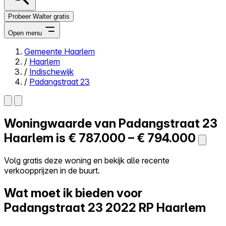
Probeer Walter gratis
Open menu
Gemeente Haarlem
/
Haarlem
Close menu
/
Indischewijk
/
Padangstraat 23
Woningwaarde van
Padangstraat 23
Zelf kopen
Alles-in-één
Haarlem is
€ 787.000 – € 794.000
Reviews
Prijzen
Volg gratis deze woning en bekijk alle recente
verkoopprijzen in de buurt.
Log in
Probeer Walter gratis
Wat moet ik bieden voor
Padangstraat 23
2022 RP Haarlem