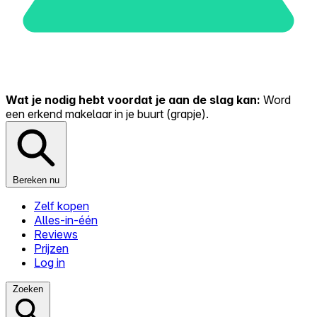
Wat je nodig hebt voordat je aan de slag kan:
Word
een erkend makelaar in je buurt (grapje).
Bereken nu
Zelf kopen
Alles-in-één
Reviews
Prijzen
Log in
Zoeken