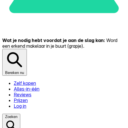
Wat je nodig hebt voordat je aan de slag kan:
Word
een erkend makelaar in je buurt (grapje).
Bereken nu
Zelf kopen
Alles-in-één
Reviews
Prijzen
Log in
Zoeken