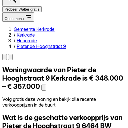
Probeer Walter gratis
Open menu
Gemeente Kerkrade
/
Kerkrade
Close menu
/
Haanrade
/
Pieter de Hooghstraat 9
Woningwaarde van
Pieter de
Zelf kopen
Alles-in-één
Hooghstraat 9
Kerkrade is
€ 348.000
Reviews
– € 367.000
Prijzen
Log in
Volg gratis deze woning en bekijk alle recente
Probeer Walter gratis
verkoopprijzen in de buurt.
Wat is de geschatte verkoopprijs van
Pieter de Hooghstraat 9
6464 BW