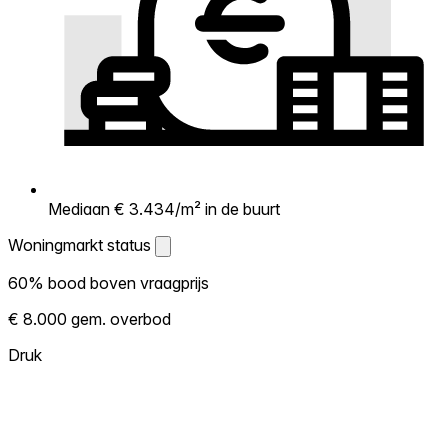
Mediaan € 3.434/m² in de buurt
Woningmarkt status
Woningmarkt status
60% bood boven vraagprijs
Laat zien hoe competitief de markt hier is.
€ 8.000 gem. overbod
Hoe meer woningen boven vraagprijs
verkopen, hoe heter. Heet? Verwacht
Druk
concurrentie en overweeg boven vraagprijs
te bieden. Koud? Meer ruimte om te
onderhandelen. Gebaseerd op 15
transacties in de afgelopen 12 maanden in
deze buurt.