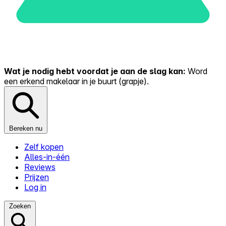
Wat je nodig hebt voordat je aan de slag kan:
Word
een erkend makelaar in je buurt (grapje).
Bereken nu
Zelf kopen
Alles-in-één
Reviews
Prijzen
Log in
Zoeken