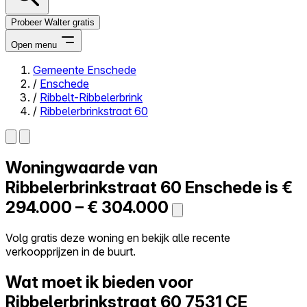
Probeer Walter gratis
Open menu
Gemeente Enschede
/
Enschede
Close menu
/
Ribbelt-Ribbelerbrink
/
Ribbelerbrinkstraat 60
Woningwaarde van
Zelf kopen
Alles-in-één
Ribbelerbrinkstraat 60
Enschede is
€
Reviews
294.000 – € 304.000
Prijzen
Log in
Volg gratis deze woning en bekijk alle recente
Probeer Walter gratis
verkoopprijzen in de buurt.
Wat moet ik bieden voor
Ribbelerbrinkstraat 60
7531 CE