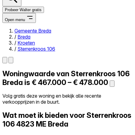
Probeer Walter gratis
Open menu
Gemeente Breda
/
Breda
Close menu
/
Kroeten
/
Sterrenkroos 106
Woningwaarde van
Sterrenkroos 106
Zelf kopen
Alles-in-één
Breda is
€ 467.000 – € 478.000
Reviews
Prijzen
Volg gratis deze woning en bekijk alle recente
verkoopprijzen in de buurt.
Log in
Probeer Walter gratis
Wat moet ik bieden voor Sterrenkroos
106
4823 ME Breda