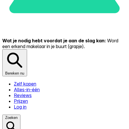
Wat je nodig hebt voordat je aan de slag kan:
Word
een erkend makelaar in je buurt (grapje).
Bereken nu
Zelf kopen
Alles-in-één
Reviews
Prijzen
Log in
Zoeken