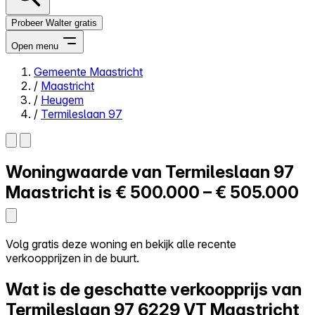
Probeer Walter gratis
Open menu
Gemeente Maastricht
/
Maastricht
Close menu
/
Heugem
/
Termileslaan 97
Woningwaarde van
Termileslaan 97
Zelf kopen
Alles-in-één
Maastricht is
€ 500.000 – € 505.000
Reviews
Prijzen
Log in
Volg gratis deze woning en bekijk alle recente
Probeer Walter gratis
verkoopprijzen in de buurt.
Wat is de geschatte verkoopprijs van
Termileslaan 97
6229 VT Maastricht