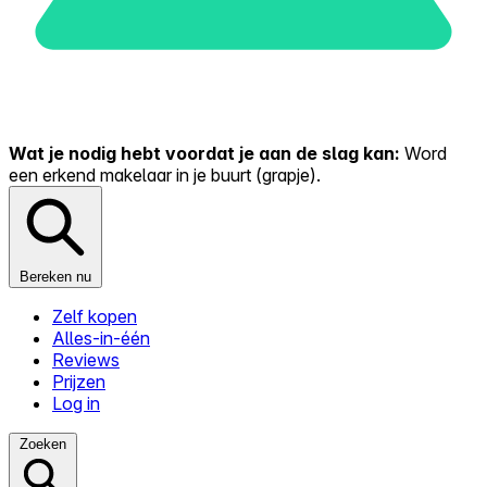
Wat je nodig hebt voordat je aan de slag kan:
Word
een erkend makelaar in je buurt (grapje).
Bereken nu
Zelf kopen
Alles-in-één
Reviews
Prijzen
Log in
Zoeken