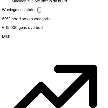
Mediaan € 3.689/m² in de buurt
Woningmarkt status
Woningmarkt status
69% bood boven vraagprijs
Laat zien hoe competitief de markt hier is.
€ 15.000 gem. overbod
Hoe meer woningen boven vraagprijs
verkopen, hoe heter. Heet? Verwacht
Druk
concurrentie en overweeg boven vraagprijs
te bieden. Koud? Meer ruimte om te
onderhandelen. Gebaseerd op 39
transacties in de afgelopen 12 maanden in
deze buurt.