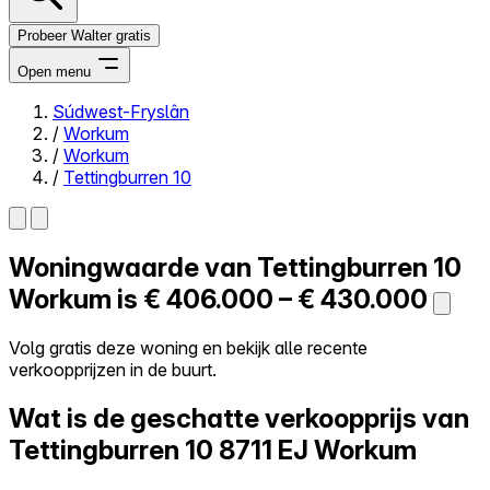
Probeer Walter gratis
Open menu
Súdwest-Fryslân
/
Workum
Close menu
/
Workum
/
Tettingburren 10
Woningwaarde van
Tettingburren 10
Zelf kopen
Alles-in-één
Workum is
€ 406.000 – € 430.000
Reviews
Prijzen
Volg gratis deze woning en bekijk alle recente
verkoopprijzen in de buurt.
Log in
Probeer Walter gratis
Wat is de geschatte verkoopprijs van
Tettingburren 10
8711 EJ Workum