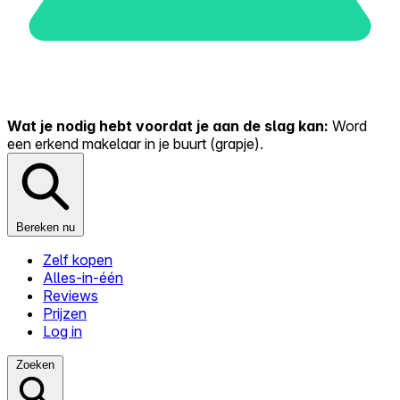
Wat je nodig hebt voordat je aan de slag kan:
Word
een erkend makelaar in je buurt (grapje).
Bereken nu
Zelf kopen
Alles-in-één
Reviews
Prijzen
Log in
Zoeken