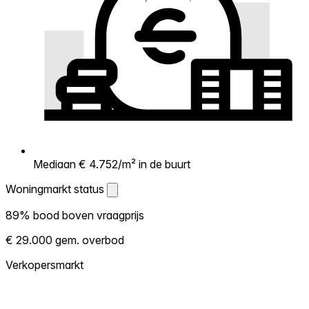
Mediaan € 4.752/m² in de buurt
Woningmarkt status
Woningmarkt status
89% bood boven vraagprijs
Laat zien hoe competitief de markt hier is.
€ 29.000 gem. overbod
Hoe meer woningen boven vraagprijs
verkopen, hoe heter. Heet? Verwacht
Verkopersmarkt
concurrentie en overweeg boven vraagprijs
te bieden. Koud? Meer ruimte om te
onderhandelen. Gebaseerd op 57