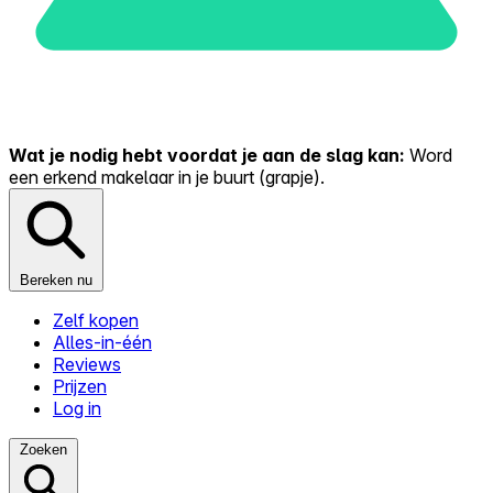
Wat je nodig hebt voordat je aan de slag kan:
Word
een erkend makelaar in je buurt (grapje).
Bereken nu
Zelf kopen
Alles-in-één
Reviews
Prijzen
Log in
Zoeken