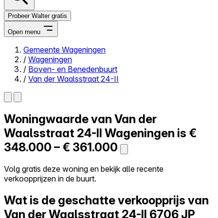
Probeer Walter gratis
Open menu
Gemeente Wageningen
/
Wageningen
Close menu
/
Boven- en Benedenbuurt
/
Van der Waalsstraat 24-II
Woningwaarde van
Van der
Zelf kopen
Alles-in-één
Waalsstraat 24-II
Wageningen is
€
Reviews
348.000 – € 361.000
Prijzen
Log in
Volg gratis deze woning en bekijk alle recente
Probeer Walter gratis
verkoopprijzen in de buurt.
Wat is de geschatte verkoopprijs van
Van der Waalsstraat 24-II
6706 JP