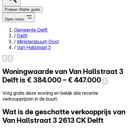
Probeer Walter gratis
Open menu
Gemeente Delft
/
Delft
Close menu
/
Ministersbuurt-Oost
/
Van Hallstraat 3
Woningwaarde van
Van Hallstraat 3
Zelf kopen
Alles-in-één
Delft is
€ 384.000 – € 447.000
Reviews
Prijzen
Volg gratis deze woning en bekijk alle recente
verkoopprijzen in de buurt.
Log in
Probeer Walter gratis
Wat is de geschatte verkoopprijs van
Van Hallstraat 3
2613 CK Delft