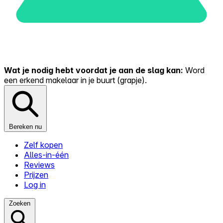
Wat je nodig hebt voordat je aan de slag kan:
Word
een erkend makelaar in je buurt (grapje).
Bereken nu
Zelf kopen
Alles-in-één
Reviews
Prijzen
Log in
Zoeken