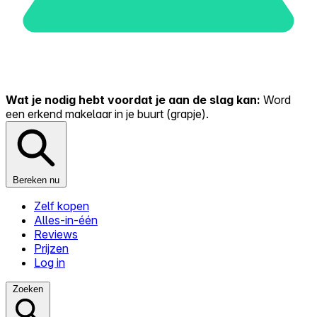
Wat je nodig hebt voordat je aan de slag kan:
Word
een erkend makelaar in je buurt (grapje).
Bereken nu
Zelf kopen
Alles-in-één
Reviews
Prijzen
Log in
Zoeken