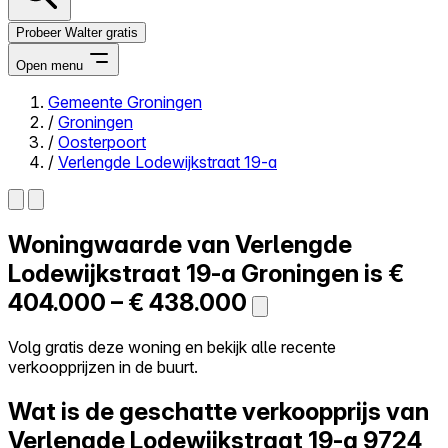
Probeer Walter gratis
Open menu
Gemeente Groningen
/
Groningen
Close menu
/
Oosterpoort
/
Verlengde Lodewijkstraat 19-a
Woningwaarde van
Verlengde
Zelf kopen
Alles-in-één
Lodewijkstraat 19-a
Groningen is
€
Reviews
404.000 – € 438.000
Prijzen
Log in
Volg gratis deze woning en bekijk alle recente
Probeer Walter gratis
verkoopprijzen in de buurt.
Wat is de geschatte verkoopprijs van
Verlengde Lodewijkstraat 19-a
9724