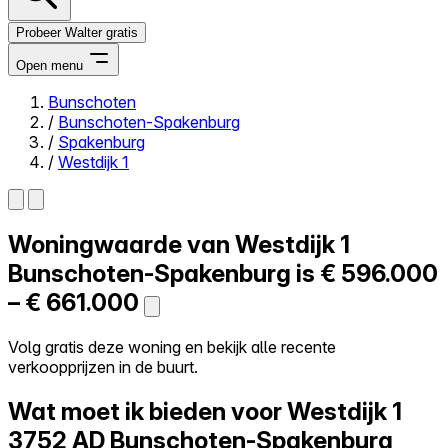
Probeer Walter gratis
Open menu
Bunschoten
/
Bunschoten-Spakenburg
Close menu
/
Spakenburg
/
Westdijk 1
Woningwaarde van
Westdijk 1
Zelf kopen
Alles-in-één
Bunschoten-Spakenburg is
€ 596.000
Reviews
– € 661.000
Prijzen
Log in
Volg gratis deze woning en bekijk alle recente
Probeer Walter gratis
verkoopprijzen in de buurt.
Wat moet ik bieden voor Westdijk 1
3752 AD Bunschoten-Spakenburg