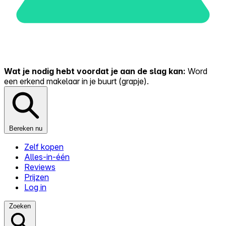
Wat je nodig hebt voordat je aan de slag kan:
Word
een erkend makelaar in je buurt (grapje).
Bereken nu
Zelf kopen
Alles-in-één
Reviews
Prijzen
Log in
Zoeken