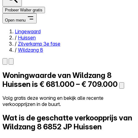
Probeer Walter gratis
Open menu
Lingewaard
/
Huissen
Close menu
/
Zilverkamp 3e fase
/
Wildzang 8
Woningwaarde van
Wildzang 8
Zelf kopen
Alles-in-één
Huissen is
€ 681.000 – € 709.000
Reviews
Prijzen
Volg gratis deze woning en bekijk alle recente
verkoopprijzen in de buurt.
Log in
Probeer Walter gratis
Wat is de geschatte verkoopprijs van
Wildzang 8
6852 JP Huissen