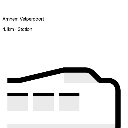
Arnhem Velperpoort
4.1km · Station