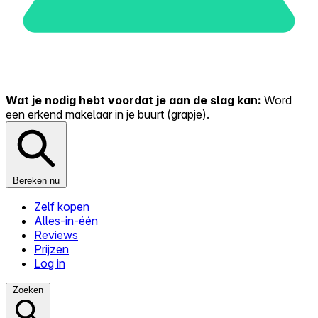
Wat je nodig hebt voordat je aan de slag kan:
Word
een erkend makelaar in je buurt (grapje).
Bereken nu
Zelf kopen
Alles-in-één
Reviews
Prijzen
Log in
Zoeken