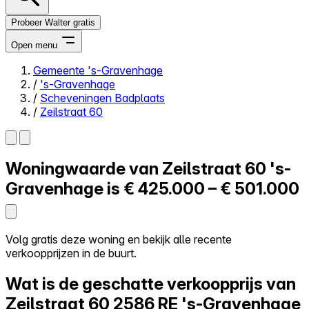
Probeer Walter gratis
Open menu
Gemeente 's-Gravenhage
/
's-Gravenhage
Close menu
/
Scheveningen Badplaats
/
Zeilstraat 60
Woningwaarde van
Zeilstraat 60
's-
Zelf kopen
Alles-in-één
Gravenhage is
€ 425.000 – € 501.000
Reviews
Prijzen
Log in
Volg gratis deze woning en bekijk alle recente
Probeer Walter gratis
verkoopprijzen in de buurt.
Wat is de geschatte verkoopprijs van
Zeilstraat 60
2586 RE 's-Gravenhage