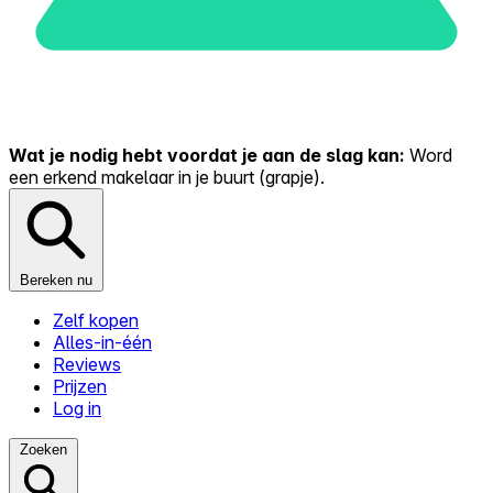
Wat je nodig hebt voordat je aan de slag kan:
Word
een erkend makelaar in je buurt (grapje).
Bereken nu
Zelf kopen
Alles-in-één
Reviews
Prijzen
Log in
Zoeken