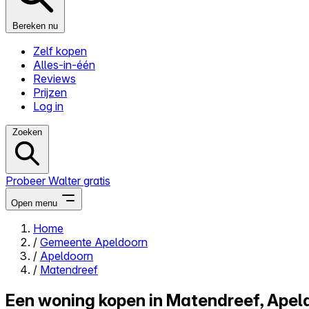
Bereken nu
Zelf kopen
Alles-in-één
Reviews
Prijzen
Log in
Zoeken
Probeer Walter gratis
Open menu
Home
/
Gemeente Apeldoorn
Close menu
/
Apeldoorn
/
Matendreef
Een woning kopen in Matendreef, Apel