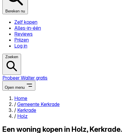
Bereken nu
Zelf kopen
Alles-in-één
Reviews
Prijzen
Log in
Zoeken
Probeer Walter gratis
Open menu
Home
/
Gemeente Kerkrade
Close menu
/
Kerkrade
/
Holz
Een woning kopen in Holz, Kerkrade.