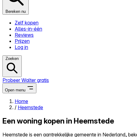
Bereken nu
Zelf kopen
Alles-in-één
Reviews
Prijzen
Log in
Zoeken
Probeer Walter gratis
Open menu
Home
/
Heemstede
Close menu
Een woning kopen in Heemstede
Heemstede is een aantrekkelijke gemeente in Nederland, bek