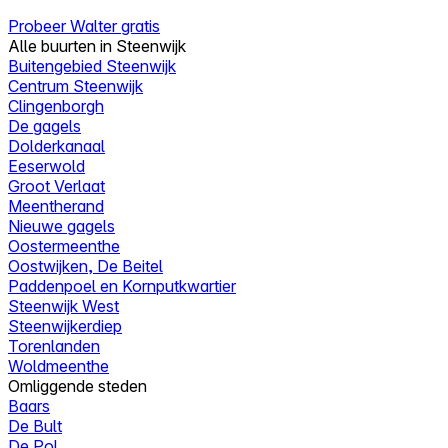
Probeer Walter gratis
Alle buurten in Steenwijk
Buitengebied Steenwijk
Centrum Steenwijk
Clingenborgh
De gagels
Dolderkanaal
Eeserwold
Groot Verlaat
Meentherand
Nieuwe gagels
Oostermeenthe
Oostwijken, De Beitel
Paddenpoel en Kornputkwartier
Steenwijk West
Steenwijkerdiep
Torenlanden
Woldmeenthe
Omliggende steden
Baars
De Bult
De Pol