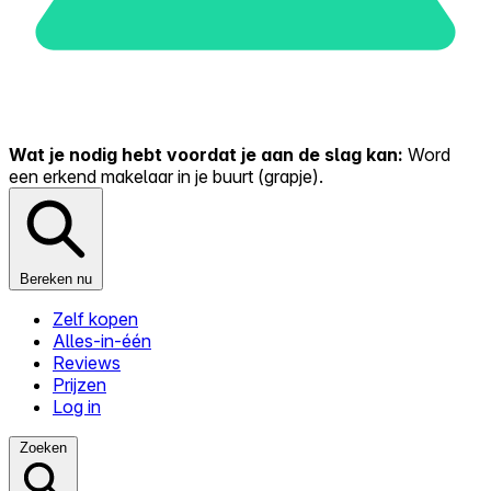
Wat je nodig hebt voordat je aan de slag kan:
Word
een erkend makelaar in je buurt (grapje).
Bereken nu
Zelf kopen
Alles-in-één
Reviews
Prijzen
Log in
Zoeken