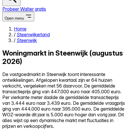
Probeer Walter gratis
Open menu
Home
/
Steenwijkerland
Close menu
/
Steenwijk
Woningmarkt in Steenwijk (augustus
2026)
Zelf kopen
De vastgoedmarkt in Steenwijk toont interessante
Alles-in-één
ontwikkelingen. Afgelopen kwartaal zijn er 64 huizen
Reviews
verkocht, vergeleken met 56 daarvoor. De gemiddelde
Prijzen
transactieprijs ging van 447.000 euro naar 405.000 euro.
Per vierkante meter daalde de gemiddelde transactieprijs
Log in
van 3.444 euro naar 3.439 euro. De gemiddelde vraagprijs
Probeer Walter gratis
ging van 444.000 euro naar 395.000 euro. De gemiddelde
WOZ-waarde dit jaar is 5.000 euro hoger dan vorig jaar. Dit
alles wijst op een dynamische markt met fluctuaties in
prijzen en verkoopcijfers.