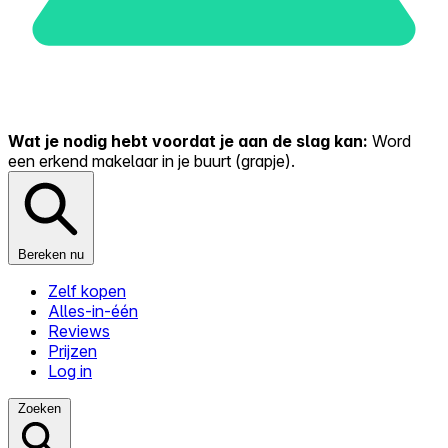
Wat je nodig hebt voordat je aan de slag kan:
Word
een erkend makelaar in je buurt (grapje).
Bereken nu
Zelf kopen
Alles-in-één
Reviews
Prijzen
Log in
Zoeken