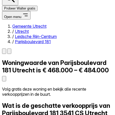
Probeer Walter gratis
Open menu
Gemeente Utrecht
/
Utrecht
Close menu
/
Leidsche Rijn-Centrum
/
Parijsboulevard 181
Woningwaarde van
Parijsboulevard
Zelf kopen
Alles-in-één
181
Utrecht is
€ 468.000 – € 484.000
Reviews
Prijzen
Log in
Volg gratis deze woning en bekijk alle recente
Probeer Walter gratis
verkoopprijzen in de buurt.
Wat is de geschatte verkoopprijs van
Parijsboulevard 181
3541 CS Utrecht