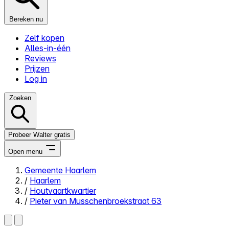
Bereken nu
Zelf kopen
Alles-in-één
Reviews
Prijzen
Log in
Zoeken
Probeer Walter gratis
Open menu
Gemeente Haarlem
/
Haarlem
Close menu
/
Houtvaartkwartier
/
Pieter van Musschenbroekstraat 63