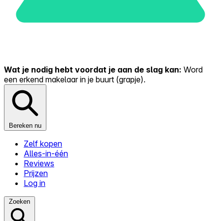
Wat je nodig hebt voordat je aan de slag kan:
Word
een erkend makelaar in je buurt (grapje).
Bereken nu
Zelf kopen
Alles-in-één
Reviews
Prijzen
Log in
Zoeken