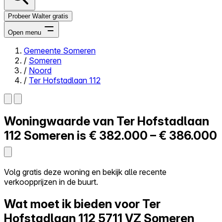
Probeer Walter gratis
Open menu
Gemeente Someren
/
Someren
Close menu
/
Noord
/
Ter Hofstadlaan 112
Woningwaarde van
Ter Hofstadlaan
Zelf kopen
Alles-in-één
112
Someren is
€ 382.000 – € 386.000
Reviews
Prijzen
Log in
Volg gratis deze woning en bekijk alle recente
Probeer Walter gratis
verkoopprijzen in de buurt.
Wat moet ik bieden voor Ter
Hofstadlaan 112
5711 VZ Someren