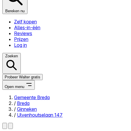
Bereken nu
Zelf kopen
Alles-in-één
Reviews
Prijzen
Log in
Zoeken
Probeer Walter gratis
Open menu
Gemeente Breda
/
Breda
Close menu
/
Ginneken
/
Ulvenhoutselaan 147