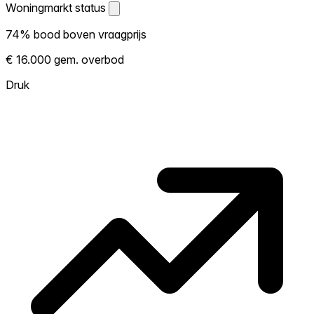
Woningmarkt status
Woningmarkt status
74% bood boven vraagprijs
Laat zien hoe competitief de markt hier is.
€ 16.000 gem. overbod
Hoe meer woningen boven vraagprijs
verkopen, hoe heter. Heet? Verwacht
Druk
concurrentie en overweeg boven vraagprijs
te bieden. Koud? Meer ruimte om te
onderhandelen. Gebaseerd op 42
transacties in de afgelopen 12 maanden in
deze buurt.