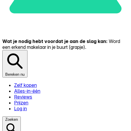
Wat je nodig hebt voordat je aan de slag kan:
Word
een erkend makelaar in je buurt (grapje).
Bereken nu
Zelf kopen
Alles-in-één
Reviews
Prijzen
Log in
Zoeken