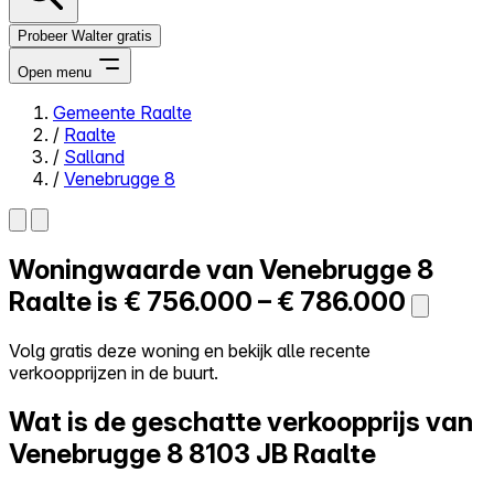
Probeer Walter gratis
Open menu
Gemeente Raalte
/
Raalte
Close menu
/
Salland
/
Venebrugge 8
Woningwaarde van
Venebrugge 8
Zelf kopen
Alles-in-één
Raalte is
€ 756.000 – € 786.000
Reviews
Prijzen
Volg gratis deze woning en bekijk alle recente
verkoopprijzen in de buurt.
Log in
Probeer Walter gratis
Wat is de geschatte verkoopprijs van
Venebrugge 8
8103 JB Raalte