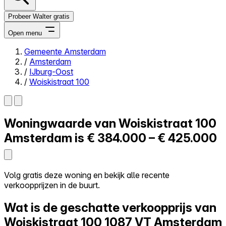
Probeer Walter gratis
Open menu
Gemeente Amsterdam
/
Amsterdam
Close menu
/
IJburg-Oost
/
Woiskistraat 100
Woningwaarde van
Woiskistraat 100
Zelf kopen
Alles-in-één
Amsterdam is
€ 384.000 – € 425.000
Reviews
Prijzen
Log in
Volg gratis deze woning en bekijk alle recente
Probeer Walter gratis
verkoopprijzen in de buurt.
Wat is de geschatte verkoopprijs van
Woiskistraat 100
1087 VT Amsterdam