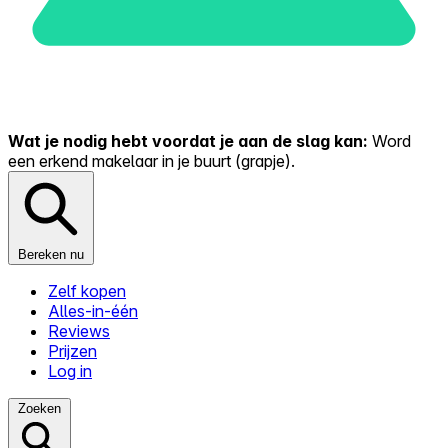
Wat je nodig hebt voordat je aan de slag kan:
Word
een erkend makelaar in je buurt (grapje).
Bereken nu
Zelf kopen
Alles-in-één
Reviews
Prijzen
Log in
Zoeken