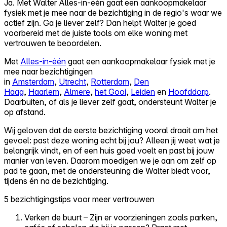
Ja. Met Walter Alles-in-één gaat een aankoopmakelaar
fysiek met je mee naar de bezichtiging in de regio's waar we
Self-service
actief zijn. Ga je liever zelf? Dan helpt Walter je goed
All-in-One
voorbereid met de juiste tools om elke woning met
Markets
vertrouwen te beoordelen.
Met
Alles-in-één
gaat een aankoopmakelaar fysiek met je
mee naar bezichtigingen
in
Amsterdam
,
Utrecht
,
Rotterdam
,
Den
Haag
,
Haarlem
,
Almere
,
het Gooi
,
Leiden
en
Hoofddorp
.
Reviews
Daarbuiten, of als je liever zelf gaat, ondersteunt Walter je
Our Pricing
op afstand.
Log in
Wij geloven dat de eerste bezichtiging vooral draait om het
Try Walter for free
gevoel: past deze woning echt bij jou? Alleen jij weet wat je
belangrijk vindt, en of een huis goed voelt en past bij jouw
manier van leven. Daarom moedigen we je aan om zelf op
pad te gaan, met de ondersteuning die Walter biedt voor,
tijdens én na de bezichtiging.
5 bezichtigingstips voor meer vertrouwen
Verken de buurt – Zijn er voorzieningen zoals parken,