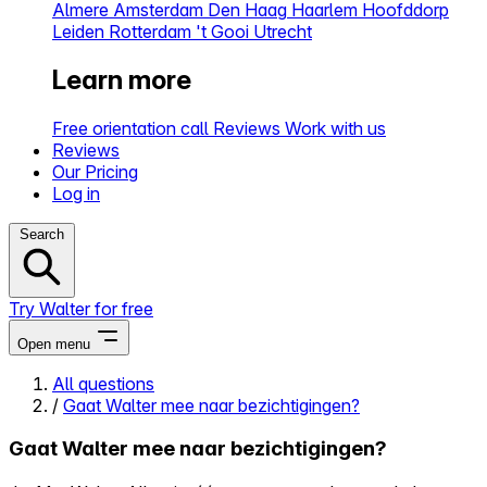
Almere
Amsterdam
Den Haag
Haarlem
Hoofddorp
Leiden
Rotterdam
't Gooi
Utrecht
Learn more
Free orientation call
Reviews
Work with us
Reviews
Our Pricing
Log in
Search
Try Walter for free
Open menu
All questions
/
Gaat Walter mee naar bezichtigingen?
Close menu
Gaat Walter mee naar bezichtigingen?