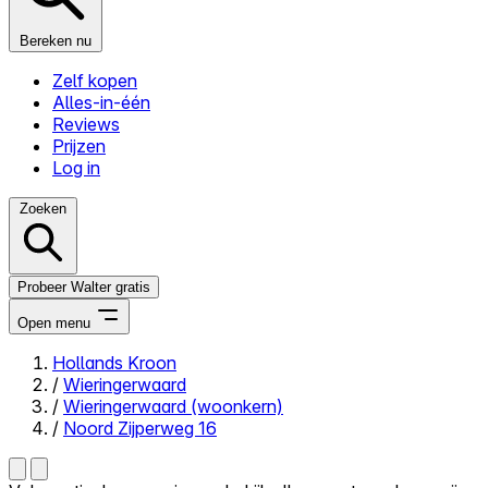
Bereken nu
Zelf kopen
Alles-in-één
Reviews
Prijzen
Log in
Zoeken
Probeer Walter gratis
Open menu
Hollands Kroon
/
Wieringerwaard
Close menu
/
Wieringerwaard (woonkern)
/
Noord Zijperweg 16