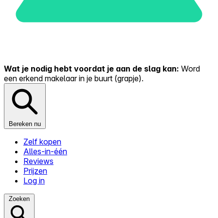
Wat je nodig hebt voordat je aan de slag kan:
Word
een erkend makelaar in je buurt (grapje).
Bereken nu
Zelf kopen
Alles-in-één
Reviews
Prijzen
Log in
Zoeken