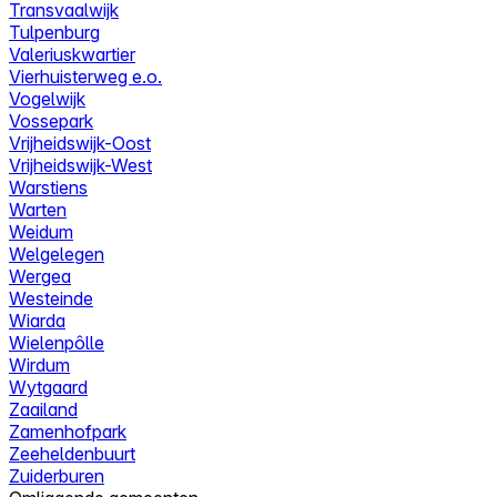
Transvaalwijk
Tulpenburg
Valeriuskwartier
Vierhuisterweg e.o.
Vogelwijk
Vossepark
Vrijheidswijk-Oost
Vrijheidswijk-West
Warstiens
Warten
Weidum
Welgelegen
Wergea
Westeinde
Wiarda
Wielenpôlle
Wirdum
Wytgaard
Zaailand
Zamenhofpark
Zeeheldenbuurt
Zuiderburen