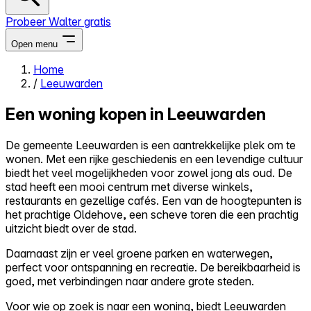
Probeer Walter gratis
Open menu
Home
/
Leeuwarden
Close menu
Een woning kopen in Leeuwarden
De gemeente Leeuwarden is een aantrekkelijke plek om te
wonen. Met een rijke geschiedenis en een levendige cultuur
Zelf kopen
biedt het veel mogelijkheden voor zowel jong als oud. De
Alles-in-één
stad heeft een mooi centrum met diverse winkels,
Reviews
restaurants en gezellige cafés. Een van de hoogtepunten is
Prijzen
het prachtige Oldehove, een scheve toren die een prachtig
uitzicht biedt over de stad.
Log in
Probeer Walter gratis
Daarnaast zijn er veel groene parken en waterwegen,
perfect voor ontspanning en recreatie. De bereikbaarheid is
goed, met verbindingen naar andere grote steden.
Voor wie op zoek is naar een woning, biedt Leeuwarden