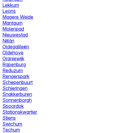
Lekkum
Leons
Magere Weide
Mantgum
Molenpad
Nieuwestad
Nijlân
Oldegalileën
Oldehove
Oranjewijk
Rapenburg
Reduzum
Rengerspark
Schepenbuurt
Schieringen
Snakkerburen
Sonnenborgh
Spoordok
Stationskwartier
Stiens
Swichum
Techum