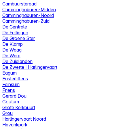
Cambuursterpad
Camminghaburen-Midden
Camminghaburen-Noord
Camminghaburen-Zuid
De Centrale
De Fellingen
De Groene Ster
De Klamp
De Waag
De Werp
De Zuidlanden
De Zwette I Harlingervaart
Eagum
Easterlittens
Feinsum
Friens
Gerard Dou
Goutum
Grote Kerkbuurt
Grou
Harlingervaart Noord
Havankpark