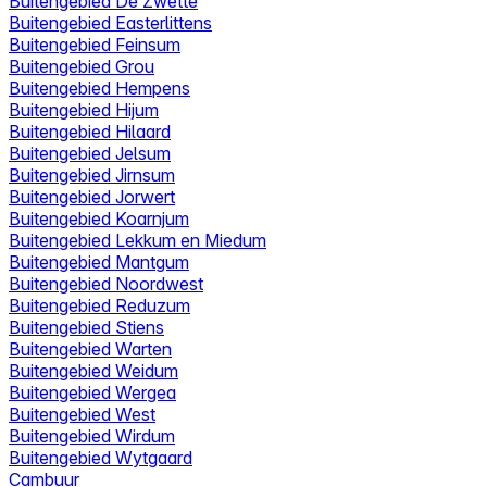
Buitengebied De Zwette
Buitengebied Easterlittens
Buitengebied Feinsum
Buitengebied Grou
Buitengebied Hempens
Buitengebied Hijum
Buitengebied Hilaard
Buitengebied Jelsum
Buitengebied Jirnsum
Buitengebied Jorwert
Buitengebied Koarnjum
Buitengebied Lekkum en Miedum
Buitengebied Mantgum
Buitengebied Noordwest
Buitengebied Reduzum
Buitengebied Stiens
Buitengebied Warten
Buitengebied Weidum
Buitengebied Wergea
Buitengebied West
Buitengebied Wirdum
Buitengebied Wytgaard
Cambuur