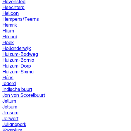
Havenstêd
Heechterp
Helicon
Hempens/Teerns
Hemrik
Hijum
Hilaard
Hoek
Hollanderwijk
Huizum-Badweg
Huizum-Bornia
Huizum-Dorp
Huizum-Sixma
Húns
Idaerd
Indische buurt
Jan van Scorelbuurt
Jellum
Jelsum
Jirnsum
Jorwert
Julianapark
Koarnjum