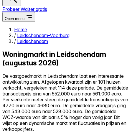
Probeer Walter gratis
Open menu
Home
/
Leidschendam-Voorburg
Close menu
/
Leidschendam
Woningmarkt in Leidschendam
(augustus 2026)
Zelf kopen
De vastgoedmarkt in Leidschendam laat een interessante
Alles-in-één
ontwikkeling zien. Afgelopen kwartaal zijn er 101 huizen
Reviews
verkocht, vergeleken met 114 deze periode. De gemiddelde
Prijzen
transactieprijs ging van 552.000 euro naar 561.000 euro.
Per vierkante meter steeg de gemiddelde transactieprijs van
Log in
4770 euro naar 4680 euro. De gemiddelde vraagprijs ging
Probeer Walter gratis
van 543.000 euro naar 528.000 euro. De gemiddelde
WOZ-waarde van dit jaar is 5% hoger dan vorig jaar. Dit
wijst op een dynamische markt met fluctuaties in prijzen en
verkoopcijfers.