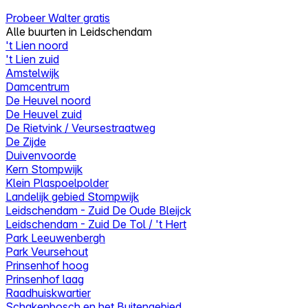
Probeer Walter gratis
Alle buurten in Leidschendam
't Lien noord
't Lien zuid
Amstelwijk
Damcentrum
De Heuvel noord
De Heuvel zuid
De Rietvink / Veursestraatweg
De Zijde
Duivenvoorde
Kern Stompwijk
Klein Plaspoelpolder
Landelijk gebied Stompwijk
Leidschendam - Zuid De Oude Bleijck
Leidschendam - Zuid De Tol / 't Hert
Park Leeuwenbergh
Park Veursehout
Prinsenhof hoog
Prinsenhof laag
Raadhuiskwartier
Schakenbosch en het Buitengebied