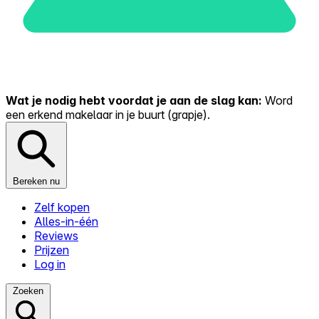
Wat je nodig hebt voordat je aan de slag kan:
Word
een erkend makelaar in je buurt (grapje).
Bereken nu
Zelf kopen
Alles-in-één
Reviews
Prijzen
Log in
Zoeken