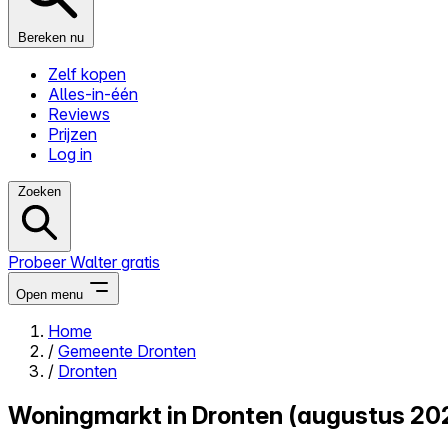
Bereken nu
Zelf kopen
Alles-in-één
Reviews
Prijzen
Log in
Zoeken
Probeer Walter gratis
Open menu
Home
/
Gemeente Dronten
Close menu
/
Dronten
Woningmarkt in Dronten (augustus 20