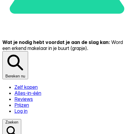
Wat je nodig hebt voordat je aan de slag kan:
Word
een erkend makelaar in je buurt (grapje).
Bereken nu
Zelf kopen
Alles-in-één
Reviews
Prijzen
Log in
Zoeken