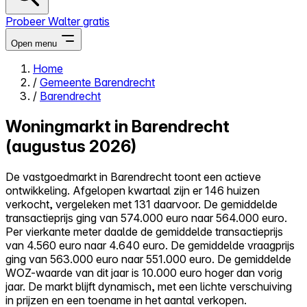
Probeer Walter gratis
Open menu
Home
/
Gemeente Barendrecht
Close menu
/
Barendrecht
Woningmarkt in Barendrecht
(augustus 2026)
Zelf kopen
De vastgoedmarkt in Barendrecht toont een actieve
Alles-in-één
ontwikkeling. Afgelopen kwartaal zijn er 146 huizen
Reviews
verkocht, vergeleken met 131 daarvoor. De gemiddelde
Prijzen
transactieprijs ging van 574.000 euro naar 564.000 euro.
Per vierkante meter daalde de gemiddelde transactieprijs
Log in
van 4.560 euro naar 4.640 euro. De gemiddelde vraagprijs
Probeer Walter gratis
ging van 563.000 euro naar 551.000 euro. De gemiddelde
WOZ-waarde van dit jaar is 10.000 euro hoger dan vorig
jaar. De markt blijft dynamisch, met een lichte verschuiving
in prijzen en een toename in het aantal verkopen.