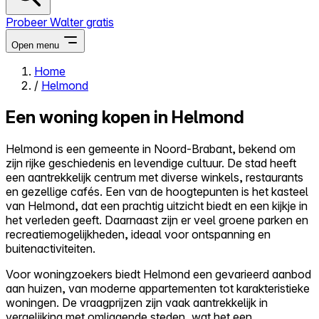
Probeer Walter gratis
Open menu
Home
/
Helmond
Close menu
Een woning kopen in Helmond
Helmond is een gemeente in Noord-Brabant, bekend om
zijn rijke geschiedenis en levendige cultuur. De stad heeft
Zelf kopen
een aantrekkelijk centrum met diverse winkels, restaurants
Alles-in-één
en gezellige cafés. Een van de hoogtepunten is het kasteel
Reviews
van Helmond, dat een prachtig uitzicht biedt en een kijkje in
Prijzen
het verleden geeft. Daarnaast zijn er veel groene parken en
recreatiemogelijkheden, ideaal voor ontspanning en
Log in
buitenactiviteiten.
Probeer Walter gratis
Voor woningzoekers biedt Helmond een gevarieerd aanbod
aan huizen, van moderne appartementen tot karakteristieke
woningen. De vraagprijzen zijn vaak aantrekkelijk in
vergelijking met omliggende steden, wat het een