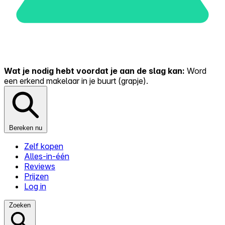
Wat je nodig hebt voordat je aan de slag kan:
Word
een erkend makelaar in je buurt (grapje).
Bereken nu
Zelf kopen
Alles-in-één
Reviews
Prijzen
Log in
Zoeken