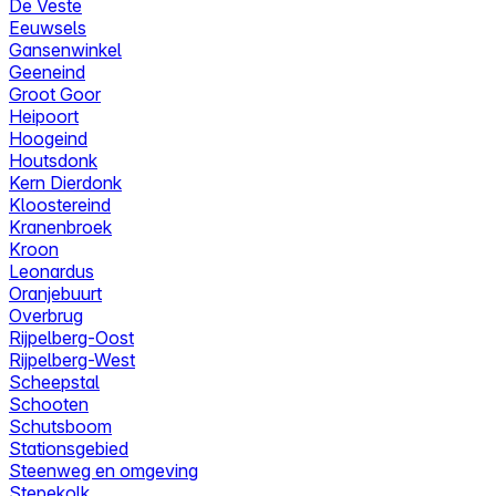
De Veste
Eeuwsels
Gansenwinkel
Geeneind
Groot Goor
Heipoort
Hoogeind
Houtsdonk
Kern Dierdonk
Kloostereind
Kranenbroek
Kroon
Leonardus
Oranjebuurt
Overbrug
Rijpelberg-Oost
Rijpelberg-West
Scheepstal
Schooten
Schutsboom
Stationsgebied
Steenweg en omgeving
Stepekolk